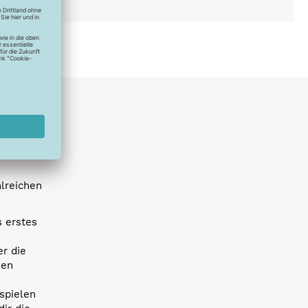
hlreichen
s erstes
r die
uen
spielen