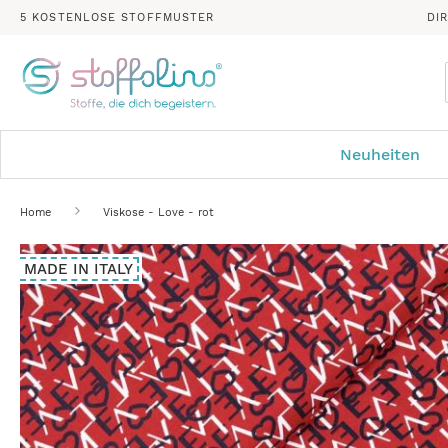
5 KOSTENLOSE STOFFMUSTER
DI
Neuheiten
Home
Viskose - Love - rot
Zum
MADE IN ITALY
Ende
der
Bildergalerie
springen