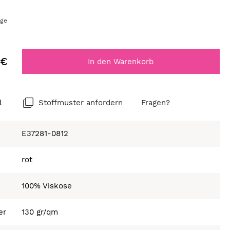
age
 €
In den Warenkorb
l
Stoffmuster anfordern
Fragen?
E37281-0812
rot
100% Viskose
er
130 gr/qm