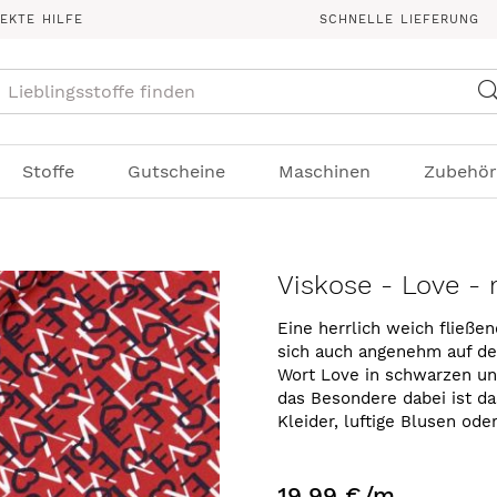
REKTE HILFE
SCHNELLE LIEFERUNG
Suche
Stoffe
Gutscheine
Maschinen
Zubehör
Viskose - Love - 
Eine herrlich weich fließe
sich auch angenehm auf de
Wort Love in schwarzen un
das Besondere dabei ist das
Kleider, luftige Blusen ode
19,99 €
/m