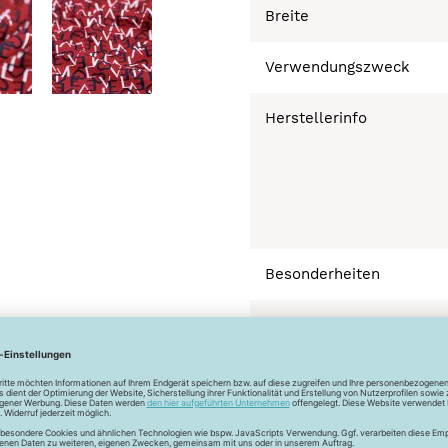
Breite
Verwendungszweck
Herstellerinfo
Besonderheiten
Bügeln bei geringer 
Normalwäsche 30°
Trocknen nicht mögl