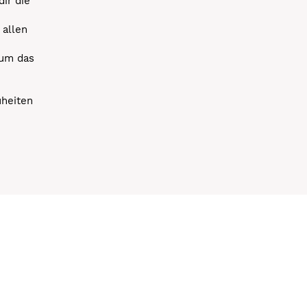
dir die
 allen
 um das
uheiten