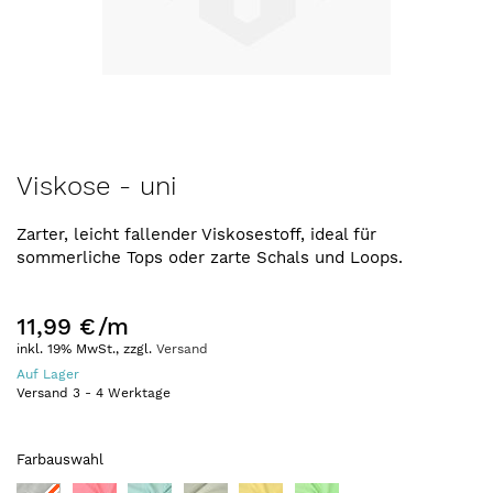
Zum
Viskose - uni
Anfang
der
Zarter, leicht fallender Viskosestoff, ideal für
Bildergalerie
sommerliche Tops oder zarte Schals und Loops.
springen
11,99 €
/m
inkl. 19% MwSt., zzgl.
Versand
Auf Lager
Versand
3
-
4
Werktage
Farbauswahl