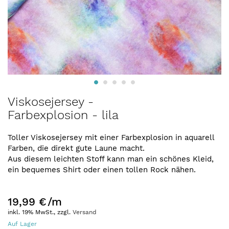
Zum
Viskosejersey -
Anfang
Farbexplosion - lila
der
Bildergalerie
springen
Toller Viskosejersey mit einer Farbexplosion in aquarell
Farben, die direkt gute Laune macht.
Aus diesem leichten Stoff kann man ein schönes Kleid,
ein bequemes Shirt oder einen tollen Rock nähen.
19,99 €
/m
inkl. 19% MwSt., zzgl.
Versand
Auf Lager