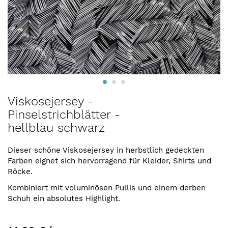
Zum
Viskosejersey -
Anfang
Pinselstrichblätter -
der
hellblau schwarz
Bildergalerie
springen
Dieser schöne Viskosejersey in herbstlich gedeckten
Farben eignet sich hervorragend für Kleider, Shirts und
Röcke.
Kombiniert mit voluminösen Pullis und einem derben
Schuh ein absolutes Highlight.