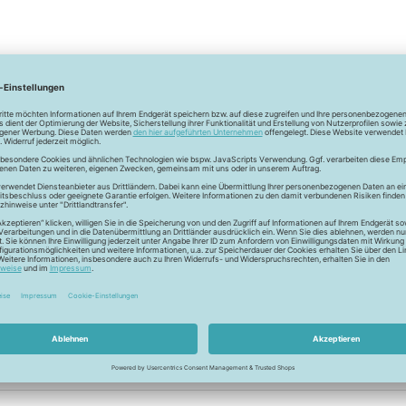
 des Oberstoffes legen.
Schritt für Schritt - 15 Sek. aufdrücken, nicht schieben.
h liegend auskühlen, damit sich die Haftung stabilisieren kann.
nlage