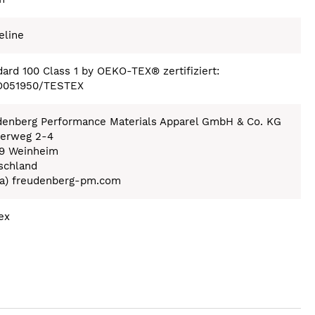
eline
ard 100 Class 1 by OEKO-TEX® zertifiziert:
051950/TESTEX
denberg Performance Materials Apparel GmbH & Co. KG
erweg 2-4
9 Weinheim
schland
 (a) freudenberg-pm.com
ex