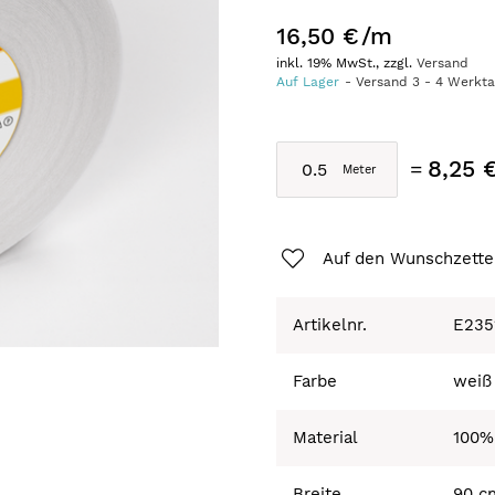
16,50 €
/m
inkl. 19% MwSt., zzgl.
Versand
Auf Lager
Versand
3
-
4
Werkt
8,25 
Auf den Wunschzette
Artikelnr.
E235
Farbe
weiß
Material
100%
Breite
90 c