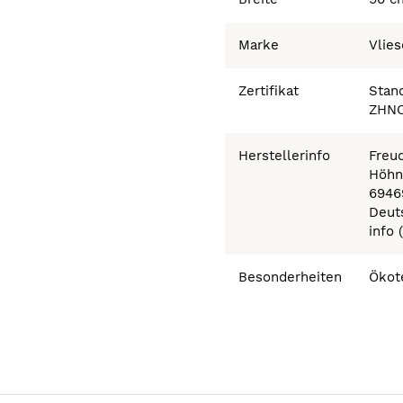
Marke
Vlies
Zertifikat
Stand
ZHNO
Herstellerinfo
Freu
Höhn
6946
Deut
info
Besonderheiten
Ökot