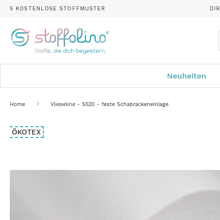
5 KOSTENLOSE STOFFMUSTER
DI
Neuheiten
Home
Vlieseline - S520 - feste Schabrackeneinlage
Zum
ÖKOTEX
Ende
der
Bildergalerie
springen