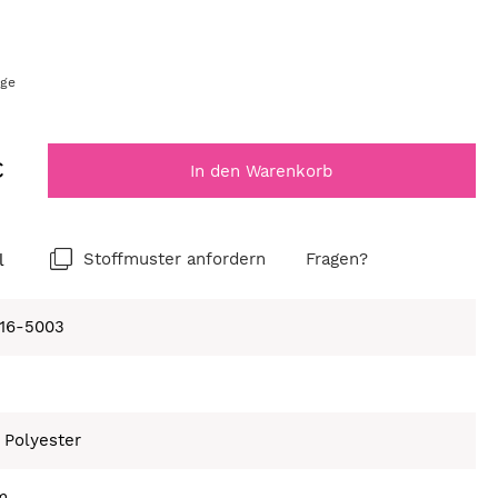
age
€
In den Warenkorb
l
Stoffmuster anfordern
Fragen?
16-5003
 Polyester
m