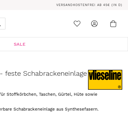
VERSANDKOSTENFREI AB 45€ (IN D)
Ware
0
Suche
SALE
 - feste Schabrackeneinlage
ür Stoffkörbchen, Taschen, Gürtel, Hüte sowie
xierbare Schabrackeneinlage aus Synthesefasern.