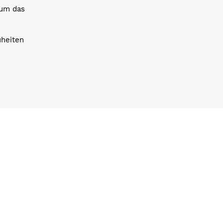
 um das
uheiten