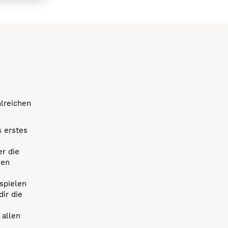
hlreichen
s erstes
r die
uen
spielen
dir die
 allen