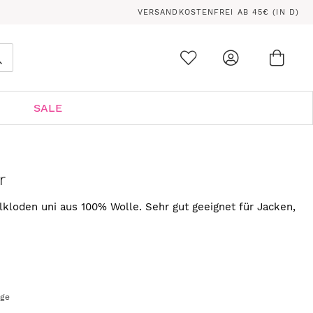
VERSANDKOSTENFREI AB 45€ (IN D)
Ware
0
Suche
SALE
r
kloden uni aus 100% Wolle. Sehr gut geeignet für Jacken,
age