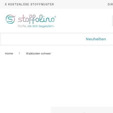
5 KOSTENLOSE STOFFMUSTER
DI
Neuheiten
Home
Walkloden schwer
Zum
Ende
der
Bildergalerie
springen