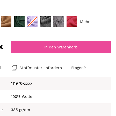
Mehr
 €
In den Warenkorb
l
Stoffmuster anfordern
Fragen?
111976-xxxx
100% Wolle
er
385 gr/qm