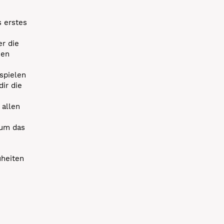
s erstes
r die
uen
spielen
dir die
 allen
 um das
uheiten