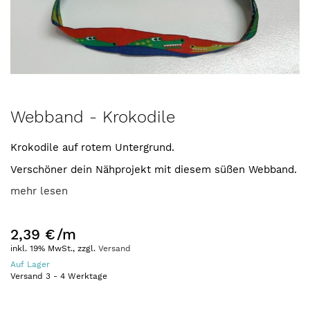
Zum
Webband - Krokodile
Anfang
der
Krokodile auf rotem Untergrund.
Bildergalerie
springen
Verschöner dein Nähprojekt mit diesem süßen Webband.
mehr lesen
2,39 €
/m
inkl. 19% MwSt., zzgl.
Versand
Auf Lager
Versand
3
-
4
Werktage