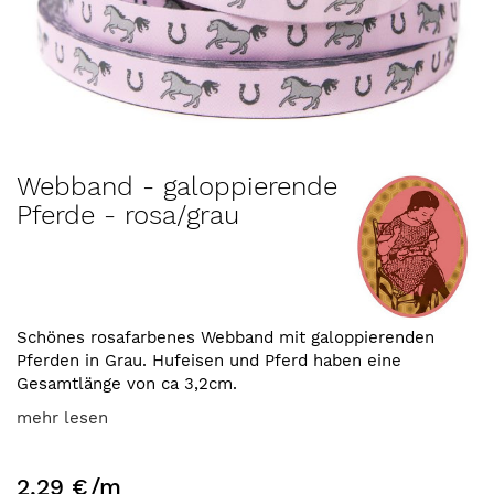
Zum
Webband - galoppierende
Anfang
Pferde - rosa/grau
der
Bildergalerie
springen
Schönes rosafarbenes Webband mit galoppierenden
Pferden in Grau. Hufeisen und Pferd haben eine
Gesamtlänge von ca 3,2cm.
mehr lesen
2,29 €
/m