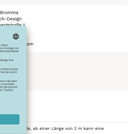
e Bromma
ch-Design
ergstraße 1
Tübingen
hland
a) haendisch.com
Stufe 110°C
C
e Ansatzstelle, ab einer Länge von 2 m kann eine