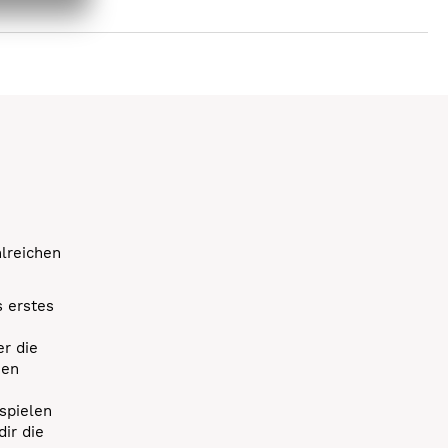
hlreichen
s erstes
r die
uen
spielen
dir die