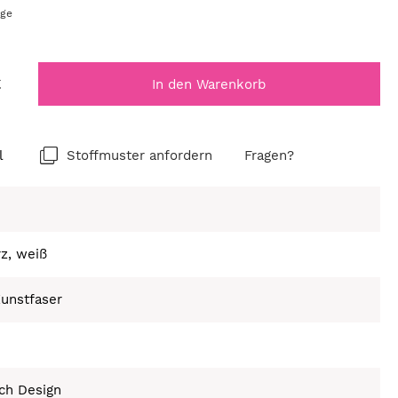
age
€
In den Warenkorb
l
Stoffmuster anfordern
Fragen?
z, weiß
unstfaser
ch Design