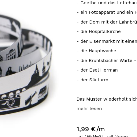
- Goethe und das Lottehau
- ein Fotoapparat und ein 
- der Dom mit der Lahnbr
- die Hospitalkirche
- der Eisenmarkt mit ein
- die Hauptwache
- die Brühlsbacher Warte -
- der Esel Herman
- der Säuturm
Das Muster wiederholt sich
mehr lesen
1,99 €
/m
inkl. 19% MwSt., zzgl.
Versand