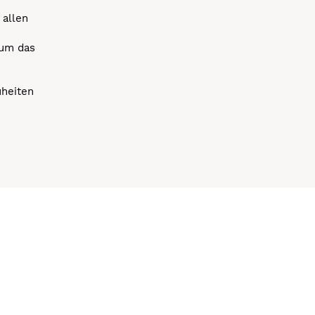
 allen
 um das
uheiten