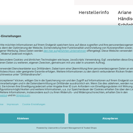
Herstellerinfo
Arian
Händis
Schönb
72072 
Deutsc
info (
Bügeln bei geringer 
Normalwäsche 40°
satzstellen aufweisen. Unter 2 m versenden wir die Bänder ohn