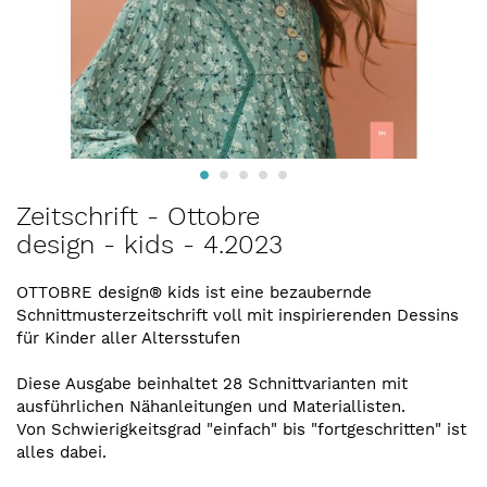
Zum
Zeitschrift - Ottobre
Anfang
design - kids - 4.2023
der
Bildergalerie
springen
OTTOBRE design® kids ist eine bezaubernde
Schnittmusterzeitschrift voll mit inspirierenden Dessins
für Kinder aller Altersstufen
Diese Ausgabe beinhaltet 28 Schnittvarianten mit
ausführlichen Nähanleitungen und Materiallisten.
Von Schwierigkeitsgrad "einfach" bis "fortgeschritten" ist
alles dabei.