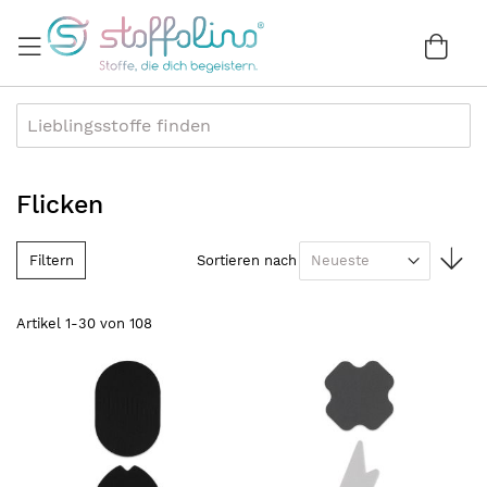
Direkt
zum
War
0
Inhalt
Flicken
In
Filtern
Sortieren nach
au
Re
Artikel
1
-
30
von
108