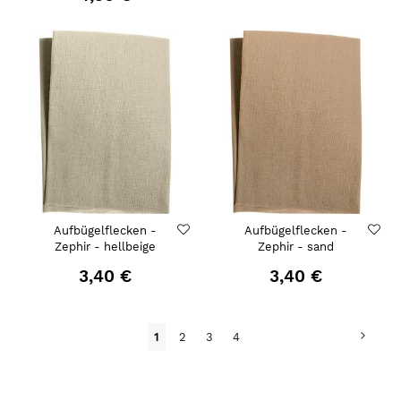
Aufbügelflecken -
Aufbügelflecken -
Zephir - hellbeige
Zephir - sand
3,40 €
3,40 €
Seite
Seite
Weit
Du
Seite
Seite
Seite
1
2
3
4
liest
gerade