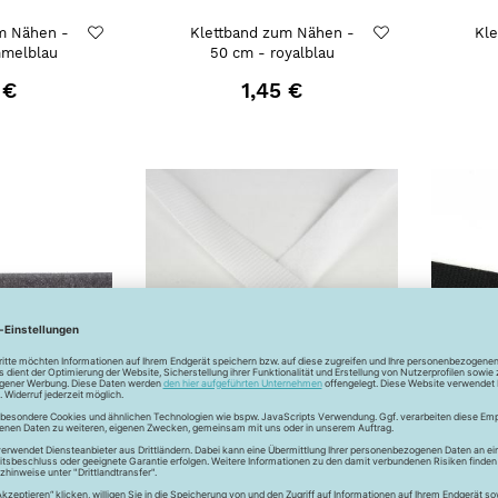
m Nähen -
Klettband zum Nähen -
Kl
mmelblau
50 cm - royalblau
 €
1,45 €
m Nähen -
Klettband zum Nähen -
Kl
 grau
weiß