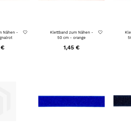
m Nähen -
Klettband zum Nähen -
Kl
gnalrot
50 cm - orange
5
 €
1,45 €