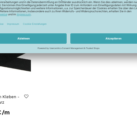
 €
2,40 €
/m
m Kleben -
rz
€
/m