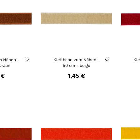
m Nähen -
Klettband zum Nähen -
Kl
braun
50 cm - beige
 €
1,45 €