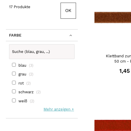
17 Produkte
OK
FARBE
Klettband zu
50 cm - 
blau
3
1,45
grau
2
rot
2
schwarz
2
weiß
2
Mehr anzeigen