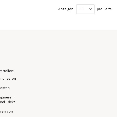
Anzeigen
pro Seite
orteilen:
on unseren
uesten
pirieren!
und Tricks
eren von