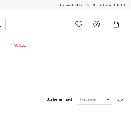
VERSANDKOSTENFREI AB 45€ (IN D)
Ware
0
Suche
SALE
In
Sortieren nach
auf
Rei