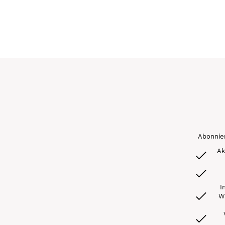
Abonnier
Ak
I
Wi