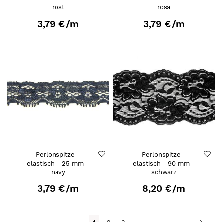
rost
rosa
3,79 €
/m
3,79 €
/m
Perlonspitze -
Perlonspitze -
elastisch - 25 mm -
elastisch - 90 mm -
navy
schwarz
3,79 €
/m
8,20 €
/m
Seite
Seite
Weit
Du
Seite
Seite