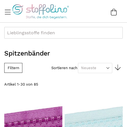
Direkt
zum
War
0
Inhalt
Spitzenbänder
In
Filtern
Sortieren nach
au
Re
Artikel
1
-
30
von
85