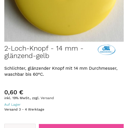
Zum
2-Loch-Knopf - 14 mm -
Anfang
glänzend-gelb
der
Bildergalerie
springen
Schlichter, glänzender Knopf mit 14 mm Durchmesser,
waschbar bis 60°C.
0,60 €
inkl. 19% MwSt., zzgl.
Versand
Auf Lager
Versand
3
-
4
Werktage