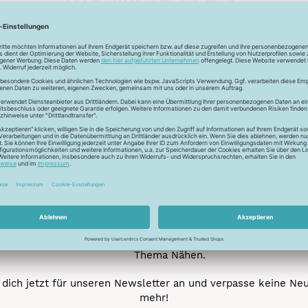
Unser Newsletter
e jetzt unseren exklusiven Newsletter und profitiere von za
Vorteilen:
ktionen und Rabatte: Als Newsletter Abonnent erfährst du al
von unseren Aktionen und Rabatten!
Neue Stoffe entdecken: Wir informieren dich regelmäßig übe
neuesten Stofftrends der Saison. Plane mit uns deine ne
Nähprojekte.
Inspiration: Lass dich von unseren kreativen Ideen und Nähbei
inspirieren! Wir teilen mit dir unsere DIY-Ideen und verraten 
heißesten Tipps und Tricks rund ums Nähen.
Veranstaltungen: Kein Event ohne dich! Denn du erfährst vor
anderen von unseren geplanten Events.
Gewinnspiele: Sichere dir deine Chance auf tolle Preise rund
Thema Nähen.
dich jetzt für unseren Newsletter an und verpasse keine Ne
mehr!