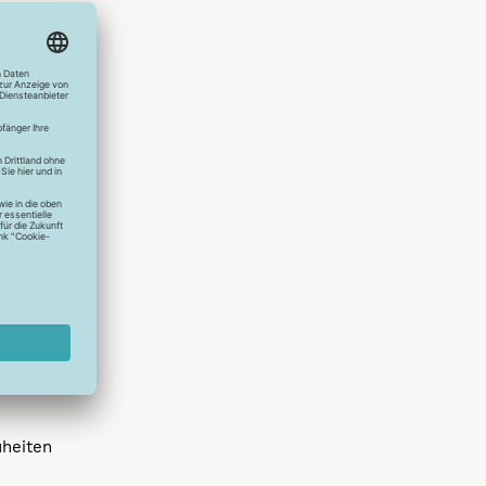
hlreichen
s erstes
r die
uen
spielen
dir die
 allen
 um das
uheiten