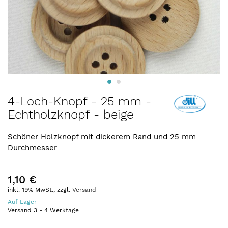
Zum
4-Loch-Knopf - 25 mm -
Anfang
Echtholzknopf - beige
der
Bildergalerie
springen
Schöner Holzknopf mit dickerem Rand und 25 mm
Durchmesser
1,10 €
inkl. 19% MwSt., zzgl.
Versand
Auf Lager
Versand
3
-
4
Werktage