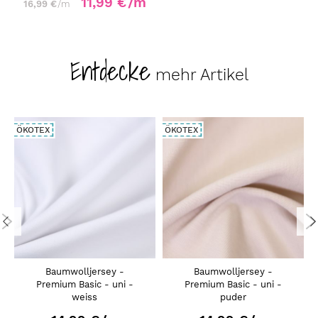
11,99 €
/m
16,99 €
/m
Entdecke
mehr Artikel
ÖKOTEX
ÖKOTEX
Baumwolljersey -
Baumwolljersey -
Premium Basic - uni -
Premium Basic - uni -
weiss
puder