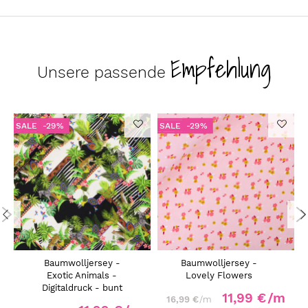
Empfehlung
Unsere passende
SALE
-29%
SALE
-29%
Baumwolljersey -
Baumwolljersey -
Exotic Animals -
Lovely Flowers
Digitaldruck - bunt
11,99 €
/m
16,99 €
/m