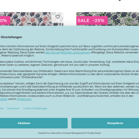
50%
SALE
-25%
olljersey - Allium -
Baumwolljersey - Allium -
grau
grün
8,50 €
/m
12,74 €
,99 €
/m
16,99 €
/m