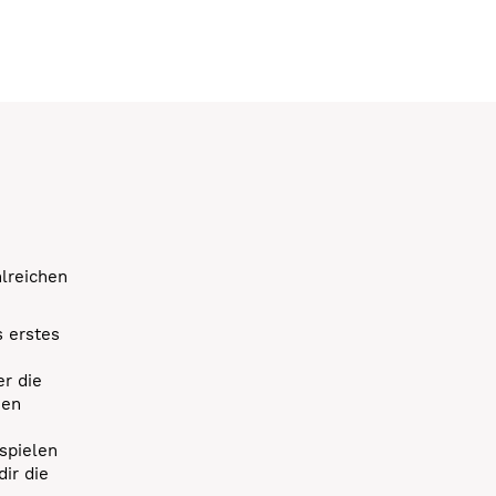
hlreichen
s erstes
r die
uen
spielen
dir die