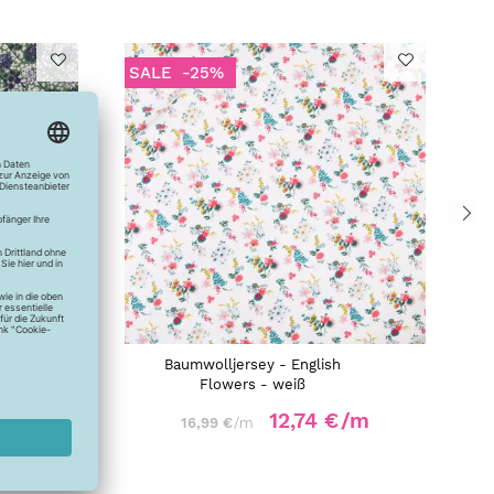
SALE
-25%
Baumwolljersey - English
Flowers - weiß
/m
12,74 €
/m
16,99 €
/m