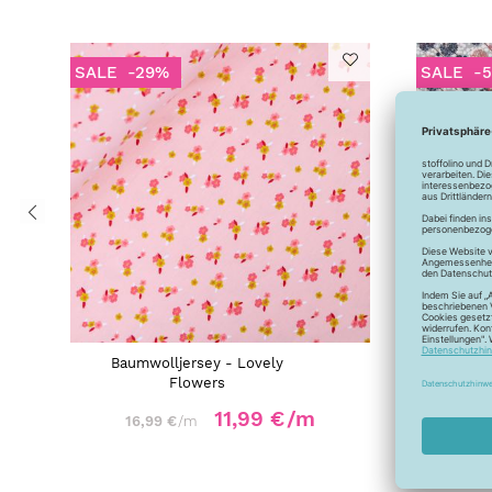
SALE
-29%
SALE
-
Baumwolljersey - Lovely
Baumw
Flowers
11,99 €
/m
16,99 €
/m
16