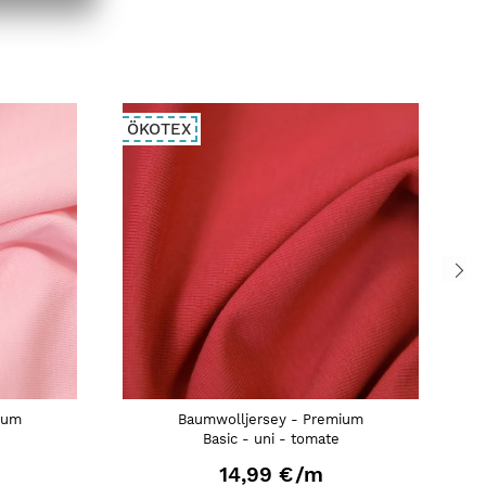
ÖKOTEX
Ö
ium
Baumwolljersey - Premium
Basic - uni - tomate
14,99 €
/m