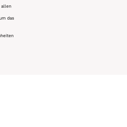
 allen
 um das
uheiten