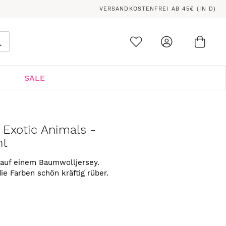
VERSANDKOSTENFREI AB 45€ (IN D)
Ware
0
Suche
SALE
 Exotic Animals -
nt
 auf einem Baumwolljersey.
die Farben schön kräftig rüber.