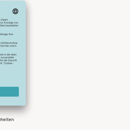
hlreichen
s erstes
r die
uen
spielen
dir die
 allen
 um das
uheiten