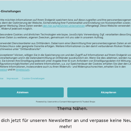
Unser Newsletter
e jetzt unseren exklusiven Newsletter und profitiere von za
Vorteilen:
ktionen und Rabatte: Als Newsletter Abonnent erfährst du al
von unseren Aktionen und Rabatten!
Neue Stoffe entdecken: Wir informieren dich regelmäßig übe
neuesten Stofftrends der Saison. Plane mit uns deine ne
Nähprojekte.
Inspiration: Lass dich von unseren kreativen Ideen und Nähbei
inspirieren! Wir teilen mit dir unsere DIY-Ideen und verraten 
heißesten Tipps und Tricks rund ums Nähen.
Veranstaltungen: Kein Event ohne dich! Denn du erfährst vor
anderen von unseren geplanten Events.
Gewinnspiele: Sichere dir deine Chance auf tolle Preise rund
Thema Nähen.
dich jetzt für unseren Newsletter an und verpasse keine Ne
mehr!