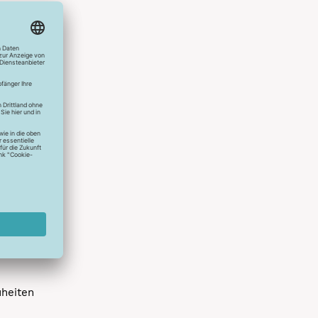
hlreichen
s erstes
r die
uen
spielen
dir die
 allen
 um das
uheiten