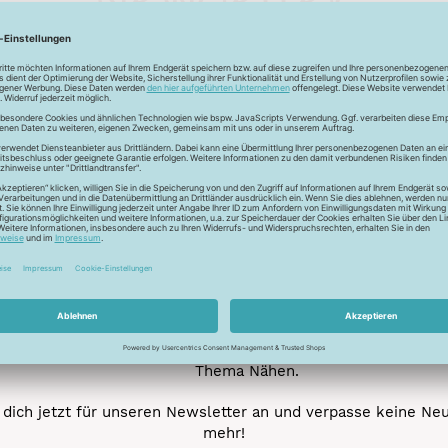
Unser Newsletter
e jetzt unseren exklusiven Newsletter und profitiere von za
Vorteilen:
ktionen und Rabatte: Als Newsletter Abonnent erfährst du al
von unseren Aktionen und Rabatten!
Neue Stoffe entdecken: Wir informieren dich regelmäßig übe
neuesten Stofftrends der Saison. Plane mit uns deine ne
Nähprojekte.
Inspiration: Lass dich von unseren kreativen Ideen und Nähbei
inspirieren! Wir teilen mit dir unsere DIY-Ideen und verraten 
heißesten Tipps und Tricks rund ums Nähen.
Veranstaltungen: Kein Event ohne dich! Denn du erfährst vor
anderen von unseren geplanten Events.
Gewinnspiele: Sichere dir deine Chance auf tolle Preise rund
Thema Nähen.
dich jetzt für unseren Newsletter an und verpasse keine Ne
mehr!