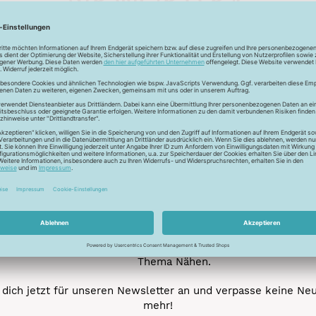
Unser Newsletter
e jetzt unseren exklusiven Newsletter und profitiere von za
Vorteilen:
ktionen und Rabatte: Als Newsletter Abonnent erfährst du al
von unseren Aktionen und Rabatten!
Neue Stoffe entdecken: Wir informieren dich regelmäßig übe
neuesten Stofftrends der Saison. Plane mit uns deine ne
Nähprojekte.
Inspiration: Lass dich von unseren kreativen Ideen und Nähbei
inspirieren! Wir teilen mit dir unsere DIY-Ideen und verraten 
heißesten Tipps und Tricks rund ums Nähen.
Veranstaltungen: Kein Event ohne dich! Denn du erfährst vor
anderen von unseren geplanten Events.
Gewinnspiele: Sichere dir deine Chance auf tolle Preise rund
Thema Nähen.
dich jetzt für unseren Newsletter an und verpasse keine Ne
mehr!