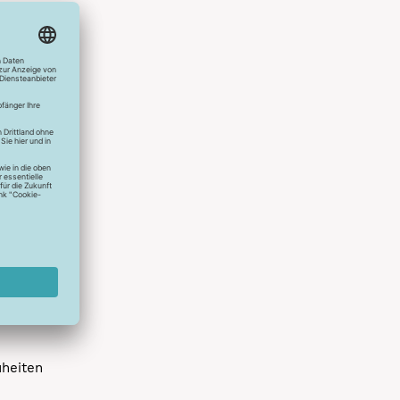
hlreichen
s erstes
r die
uen
spielen
dir die
 allen
 um das
uheiten