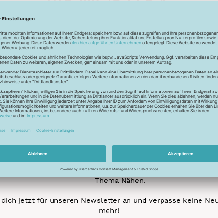
Unser Newsletter
e jetzt unseren exklusiven Newsletter und profitiere von za
Vorteilen:
ktionen und Rabatte: Als Newsletter Abonnent erfährst du al
von unseren Aktionen und Rabatten!
Neue Stoffe entdecken: Wir informieren dich regelmäßig übe
neuesten Stofftrends der Saison. Plane mit uns deine ne
Nähprojekte.
Inspiration: Lass dich von unseren kreativen Ideen und Nähbei
inspirieren! Wir teilen mit dir unsere DIY-Ideen und verraten 
heißesten Tipps und Tricks rund ums Nähen.
Veranstaltungen: Kein Event ohne dich! Denn du erfährst vor
anderen von unseren geplanten Events.
Gewinnspiele: Sichere dir deine Chance auf tolle Preise rund
Thema Nähen.
dich jetzt für unseren Newsletter an und verpasse keine Ne
mehr!