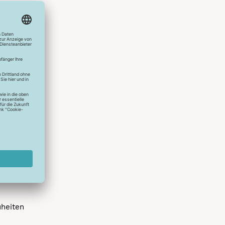
hlreichen
s erstes
r die
uen
spielen
dir die
 allen
 um das
uheiten