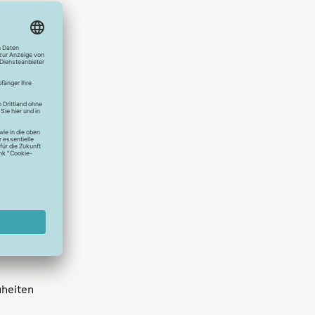
hlreichen
s erstes
r die
uen
spielen
dir die
 allen
 um das
uheiten