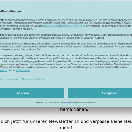
Unser Newsletter
e jetzt unseren exklusiven Newsletter und profitiere von za
Vorteilen:
ktionen und Rabatte: Als Newsletter Abonnent erfährst du al
von unseren Aktionen und Rabatten!
Neue Stoffe entdecken: Wir informieren dich regelmäßig übe
neuesten Stofftrends der Saison. Plane mit uns deine ne
Nähprojekte.
Inspiration: Lass dich von unseren kreativen Ideen und Nähbei
inspirieren! Wir teilen mit dir unsere DIY-Ideen und verraten 
heißesten Tipps und Tricks rund ums Nähen.
Veranstaltungen: Kein Event ohne dich! Denn du erfährst vor
anderen von unseren geplanten Events.
Gewinnspiele: Sichere dir deine Chance auf tolle Preise rund
Thema Nähen.
dich jetzt für unseren Newsletter an und verpasse keine Ne
mehr!