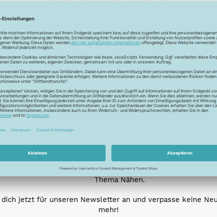
Unser Newsletter
e jetzt unseren exklusiven Newsletter und profitiere von za
Vorteilen:
ktionen und Rabatte: Als Newsletter Abonnent erfährst du al
von unseren Aktionen und Rabatten!
Neue Stoffe entdecken: Wir informieren dich regelmäßig übe
neuesten Stofftrends der Saison. Plane mit uns deine ne
Nähprojekte.
Inspiration: Lass dich von unseren kreativen Ideen und Nähbei
inspirieren! Wir teilen mit dir unsere DIY-Ideen und verraten 
heißesten Tipps und Tricks rund ums Nähen.
Veranstaltungen: Kein Event ohne dich! Denn du erfährst vor
anderen von unseren geplanten Events.
Gewinnspiele: Sichere dir deine Chance auf tolle Preise rund
Thema Nähen.
dich jetzt für unseren Newsletter an und verpasse keine Ne
mehr!