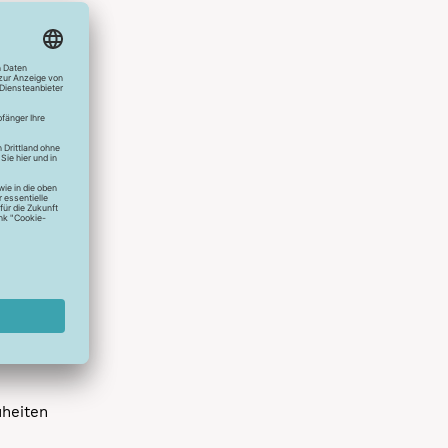
hlreichen
s erstes
r die
uen
spielen
dir die
 allen
 um das
uheiten