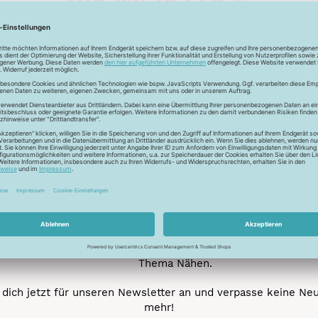
Unser Newsletter
e jetzt unseren exklusiven Newsletter und profitiere von za
Vorteilen:
ktionen und Rabatte: Als Newsletter Abonnent erfährst du al
von unseren Aktionen und Rabatten!
Neue Stoffe entdecken: Wir informieren dich regelmäßig übe
neuesten Stofftrends der Saison. Plane mit uns deine ne
Nähprojekte.
Inspiration: Lass dich von unseren kreativen Ideen und Nähbei
inspirieren! Wir teilen mit dir unsere DIY-Ideen und verraten 
heißesten Tipps und Tricks rund ums Nähen.
Veranstaltungen: Kein Event ohne dich! Denn du erfährst vor
anderen von unseren geplanten Events.
Gewinnspiele: Sichere dir deine Chance auf tolle Preise rund
Thema Nähen.
dich jetzt für unseren Newsletter an und verpasse keine Ne
mehr!