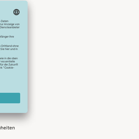
hlreichen
s erstes
r die
uen
spielen
dir die
 allen
 um das
uheiten