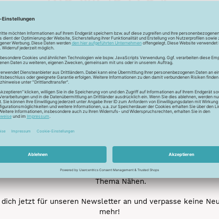
Unser Newsletter
e jetzt unseren exklusiven Newsletter und profitiere von za
Vorteilen:
ktionen und Rabatte: Als Newsletter Abonnent erfährst du al
von unseren Aktionen und Rabatten!
Neue Stoffe entdecken: Wir informieren dich regelmäßig übe
neuesten Stofftrends der Saison. Plane mit uns deine ne
Nähprojekte.
Inspiration: Lass dich von unseren kreativen Ideen und Nähbei
inspirieren! Wir teilen mit dir unsere DIY-Ideen und verraten 
heißesten Tipps und Tricks rund ums Nähen.
Veranstaltungen: Kein Event ohne dich! Denn du erfährst vor
anderen von unseren geplanten Events.
Gewinnspiele: Sichere dir deine Chance auf tolle Preise rund
Thema Nähen.
dich jetzt für unseren Newsletter an und verpasse keine Ne
mehr!