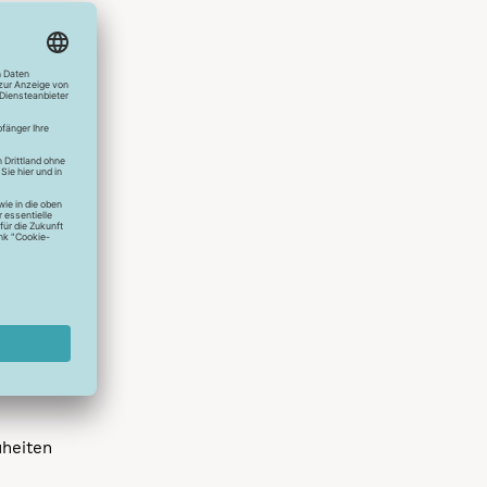
hlreichen
s erstes
r die
uen
spielen
dir die
 allen
 um das
uheiten