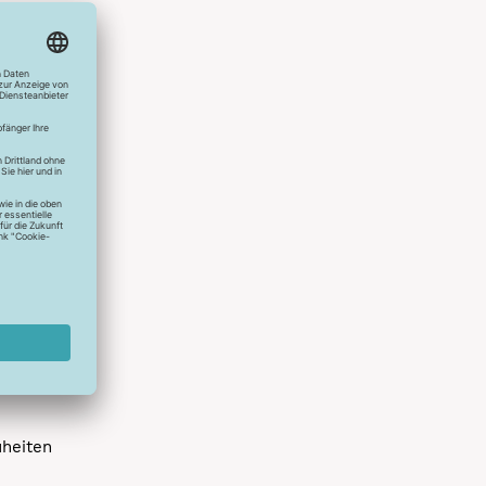
hlreichen
s erstes
r die
uen
spielen
dir die
 allen
 um das
uheiten