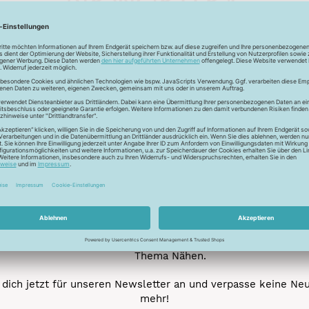
Unser Newsletter
e jetzt unseren exklusiven Newsletter und profitiere von za
Vorteilen:
ktionen und Rabatte: Als Newsletter Abonnent erfährst du al
von unseren Aktionen und Rabatten!
Neue Stoffe entdecken: Wir informieren dich regelmäßig übe
neuesten Stofftrends der Saison. Plane mit uns deine ne
Nähprojekte.
Inspiration: Lass dich von unseren kreativen Ideen und Nähbei
inspirieren! Wir teilen mit dir unsere DIY-Ideen und verraten 
heißesten Tipps und Tricks rund ums Nähen.
Veranstaltungen: Kein Event ohne dich! Denn du erfährst vor
anderen von unseren geplanten Events.
Gewinnspiele: Sichere dir deine Chance auf tolle Preise rund
Thema Nähen.
dich jetzt für unseren Newsletter an und verpasse keine Ne
mehr!