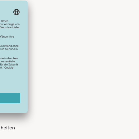
hlreichen
s erstes
r die
uen
spielen
dir die
 allen
 um das
uheiten