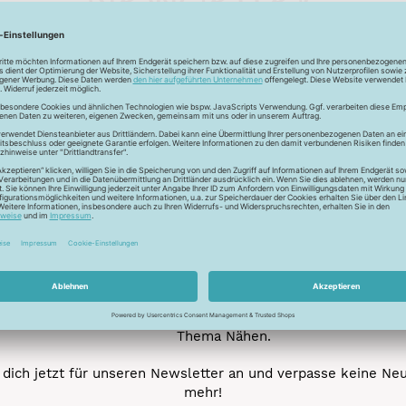
Unser Newsletter
e jetzt unseren exklusiven Newsletter und profitiere von za
Vorteilen:
ktionen und Rabatte: Als Newsletter Abonnent erfährst du al
von unseren Aktionen und Rabatten!
Neue Stoffe entdecken: Wir informieren dich regelmäßig übe
neuesten Stofftrends der Saison. Plane mit uns deine ne
Nähprojekte.
Inspiration: Lass dich von unseren kreativen Ideen und Nähbei
inspirieren! Wir teilen mit dir unsere DIY-Ideen und verraten 
heißesten Tipps und Tricks rund ums Nähen.
Veranstaltungen: Kein Event ohne dich! Denn du erfährst vor
anderen von unseren geplanten Events.
Gewinnspiele: Sichere dir deine Chance auf tolle Preise rund
Thema Nähen.
dich jetzt für unseren Newsletter an und verpasse keine Ne
mehr!