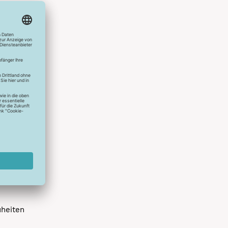
hlreichen
s erstes
r die
uen
spielen
dir die
 allen
 um das
uheiten