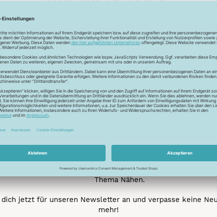
Unser Newsletter
e jetzt unseren exklusiven Newsletter und profitiere von za
Vorteilen:
ktionen und Rabatte: Als Newsletter Abonnent erfährst du al
von unseren Aktionen und Rabatten!
Neue Stoffe entdecken: Wir informieren dich regelmäßig übe
neuesten Stofftrends der Saison. Plane mit uns deine ne
Nähprojekte.
Inspiration: Lass dich von unseren kreativen Ideen und Nähbei
inspirieren! Wir teilen mit dir unsere DIY-Ideen und verraten 
heißesten Tipps und Tricks rund ums Nähen.
Veranstaltungen: Kein Event ohne dich! Denn du erfährst vor
anderen von unseren geplanten Events.
Gewinnspiele: Sichere dir deine Chance auf tolle Preise rund
Thema Nähen.
dich jetzt für unseren Newsletter an und verpasse keine Ne
mehr!