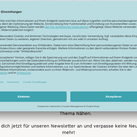
Unser Newsletter
e jetzt unseren exklusiven Newsletter und profitiere von za
Vorteilen:
ktionen und Rabatte: Als Newsletter Abonnent erfährst du al
von unseren Aktionen und Rabatten!
Neue Stoffe entdecken: Wir informieren dich regelmäßig übe
neuesten Stofftrends der Saison. Plane mit uns deine ne
Nähprojekte.
Inspiration: Lass dich von unseren kreativen Ideen und Nähbei
inspirieren! Wir teilen mit dir unsere DIY-Ideen und verraten 
heißesten Tipps und Tricks rund ums Nähen.
Veranstaltungen: Kein Event ohne dich! Denn du erfährst vor
anderen von unseren geplanten Events.
Gewinnspiele: Sichere dir deine Chance auf tolle Preise rund
Thema Nähen.
dich jetzt für unseren Newsletter an und verpasse keine Ne
mehr!