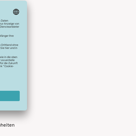
hlreichen
s erstes
r die
uen
spielen
dir die
 allen
 um das
uheiten