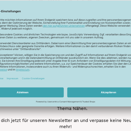
Unser Newsletter
e jetzt unseren exklusiven Newsletter und profitiere von za
Vorteilen:
ktionen und Rabatte: Als Newsletter Abonnent erfährst du al
von unseren Aktionen und Rabatten!
Neue Stoffe entdecken: Wir informieren dich regelmäßig übe
neuesten Stofftrends der Saison. Plane mit uns deine ne
Nähprojekte.
Inspiration: Lass dich von unseren kreativen Ideen und Nähbei
inspirieren! Wir teilen mit dir unsere DIY-Ideen und verraten 
heißesten Tipps und Tricks rund ums Nähen.
Veranstaltungen: Kein Event ohne dich! Denn du erfährst vor
anderen von unseren geplanten Events.
Gewinnspiele: Sichere dir deine Chance auf tolle Preise rund
Thema Nähen.
dich jetzt für unseren Newsletter an und verpasse keine Ne
mehr!