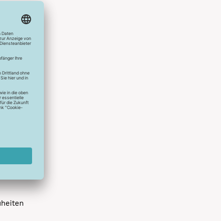
hlreichen
s erstes
r die
uen
spielen
dir die
 allen
 um das
uheiten