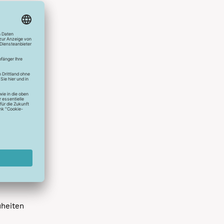
hlreichen
s erstes
r die
uen
spielen
dir die
 allen
 um das
uheiten