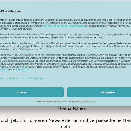
Unser Newsletter
e jetzt unseren exklusiven Newsletter und profitiere von za
Vorteilen:
ktionen und Rabatte: Als Newsletter Abonnent erfährst du al
von unseren Aktionen und Rabatten!
Neue Stoffe entdecken: Wir informieren dich regelmäßig übe
neuesten Stofftrends der Saison. Plane mit uns deine ne
Nähprojekte.
Inspiration: Lass dich von unseren kreativen Ideen und Nähbei
inspirieren! Wir teilen mit dir unsere DIY-Ideen und verraten 
heißesten Tipps und Tricks rund ums Nähen.
Veranstaltungen: Kein Event ohne dich! Denn du erfährst vor
anderen von unseren geplanten Events.
Gewinnspiele: Sichere dir deine Chance auf tolle Preise rund
Thema Nähen.
dich jetzt für unseren Newsletter an und verpasse keine Ne
mehr!