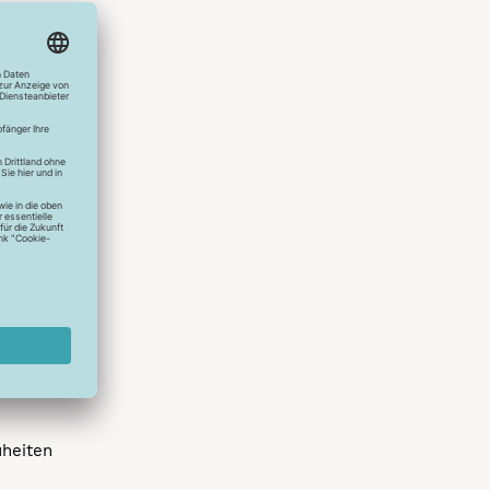
hlreichen
s erstes
r die
uen
spielen
dir die
 allen
 um das
uheiten