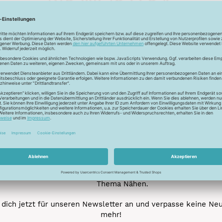
Unser Newsletter
e jetzt unseren exklusiven Newsletter und profitiere von za
Vorteilen:
ktionen und Rabatte: Als Newsletter Abonnent erfährst du al
von unseren Aktionen und Rabatten!
Neue Stoffe entdecken: Wir informieren dich regelmäßig übe
neuesten Stofftrends der Saison. Plane mit uns deine ne
Nähprojekte.
Inspiration: Lass dich von unseren kreativen Ideen und Nähbei
inspirieren! Wir teilen mit dir unsere DIY-Ideen und verraten 
heißesten Tipps und Tricks rund ums Nähen.
Veranstaltungen: Kein Event ohne dich! Denn du erfährst vor
anderen von unseren geplanten Events.
Gewinnspiele: Sichere dir deine Chance auf tolle Preise rund
Thema Nähen.
dich jetzt für unseren Newsletter an und verpasse keine Ne
mehr!