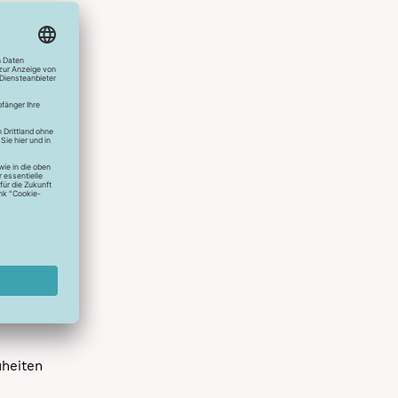
hlreichen
s erstes
r die
uen
spielen
dir die
 allen
 um das
uheiten