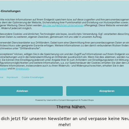
Unser Newsletter
e jetzt unseren exklusiven Newsletter und profitiere von za
Vorteilen:
ktionen und Rabatte: Als Newsletter Abonnent erfährst du al
von unseren Aktionen und Rabatten!
Neue Stoffe entdecken: Wir informieren dich regelmäßig übe
neuesten Stofftrends der Saison. Plane mit uns deine ne
Nähprojekte.
Inspiration: Lass dich von unseren kreativen Ideen und Nähbei
inspirieren! Wir teilen mit dir unsere DIY-Ideen und verraten 
heißesten Tipps und Tricks rund ums Nähen.
Veranstaltungen: Kein Event ohne dich! Denn du erfährst vor
anderen von unseren geplanten Events.
Gewinnspiele: Sichere dir deine Chance auf tolle Preise rund
Thema Nähen.
dich jetzt für unseren Newsletter an und verpasse keine Ne
mehr!