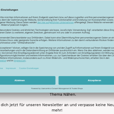
Unser Newsletter
e jetzt unseren exklusiven Newsletter und profitiere von za
Vorteilen:
ktionen und Rabatte: Als Newsletter Abonnent erfährst du al
von unseren Aktionen und Rabatten!
Neue Stoffe entdecken: Wir informieren dich regelmäßig übe
neuesten Stofftrends der Saison. Plane mit uns deine ne
Nähprojekte.
Inspiration: Lass dich von unseren kreativen Ideen und Nähbei
inspirieren! Wir teilen mit dir unsere DIY-Ideen und verraten 
heißesten Tipps und Tricks rund ums Nähen.
Veranstaltungen: Kein Event ohne dich! Denn du erfährst vor
anderen von unseren geplanten Events.
Gewinnspiele: Sichere dir deine Chance auf tolle Preise rund
Thema Nähen.
dich jetzt für unseren Newsletter an und verpasse keine Ne
mehr!