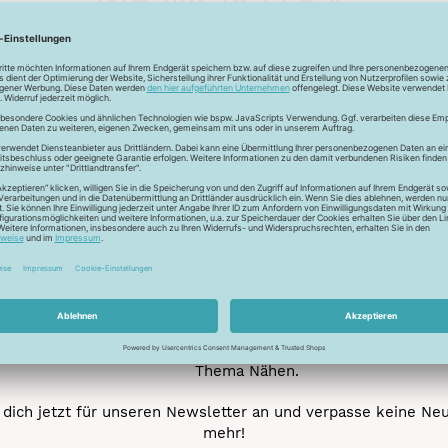
Unser Newsletter
e jetzt unseren exklusiven Newsletter und profitiere von za
Vorteilen:
ktionen und Rabatte: Als Newsletter Abonnent erfährst du al
von unseren Aktionen und Rabatten!
Neue Stoffe entdecken: Wir informieren dich regelmäßig übe
neuesten Stofftrends der Saison. Plane mit uns deine ne
Nähprojekte.
Inspiration: Lass dich von unseren kreativen Ideen und Nähbei
inspirieren! Wir teilen mit dir unsere DIY-Ideen und verraten 
heißesten Tipps und Tricks rund ums Nähen.
Veranstaltungen: Kein Event ohne dich! Denn du erfährst vor
anderen von unseren geplanten Events.
Gewinnspiele: Sichere dir deine Chance auf tolle Preise rund
Thema Nähen.
dich jetzt für unseren Newsletter an und verpasse keine Ne
mehr!