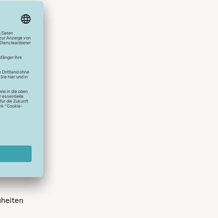
hlreichen
s erstes
r die
uen
spielen
dir die
 allen
 um das
uheiten