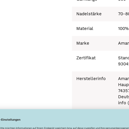
Nadelstärke
70-8
Material
100%
Marke
Ama
Zertifikat
Stand
9304
Herstellerinfo
Aman
Haupt
7435
Deut
info 
Besonderheiten
Ökot