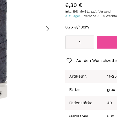
6,30 €
inkl. 19% MwSt., zzgl.
Versand
Auf Lager
Versand
3
-
4
Werkt
0,76 €
/100m
Auf den Wunschzette
Artikelnr.
11-2
Farbe
grau
Fadenstärke
40
Garnlänge
800