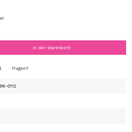
age
In den Warenkorb
l
Fragen?
596-0112