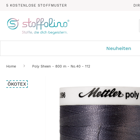
5 KOSTENLOSE STOFFMUSTER
DI
Neuheiten
Home
Poly Sheen - 800 m - No.40 - 112
Zum
ÖKOTEX
Ende
der
Bildergalerie
springen