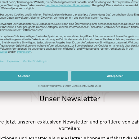
ur Lichtreflektion und glänzen deshalb besonders. Durch den tr
 Verstick- und Vernähbarkeit. Darüber hinaus bleibt der tolle 
mehr.
Newsletter
Unser Newsletter
e jetzt unseren exklusiven Newsletter und profitiere von za
Vorteilen:
ktionen und Rabatte: Als Newsletter Abonnent erfährst du al