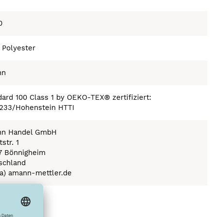
0
 Polyester
nn
ard 100 Class 1 by OEKO-TEX® zertifiziert:
233/Hohenstein HTTI
n Handel GmbH
str. 1
7 Bönnigheim
schland
(a) amann-mettler.de
ex