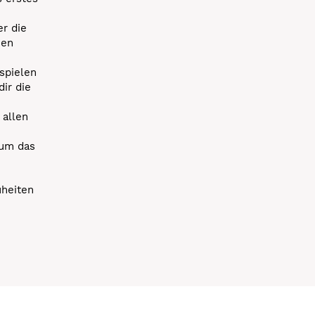
r die
uen
spielen
dir die
 allen
 um das
uheiten