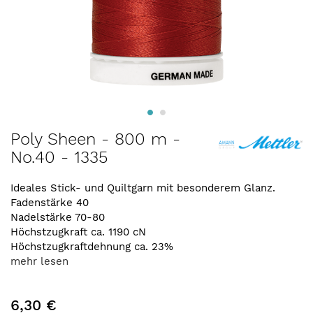
Zum
Poly Sheen - 800 m -
Anfang
No.40 - 1335
der
Bildergalerie
springen
Ideales Stick- und Quiltgarn mit besonderem Glanz.
Fadenstärke 40
Nadelstärke 70-80
Höchstzugkraft ca. 1190 cN
Höchstzugkraftdehnung ca. 23%
mehr lesen
6,30 €