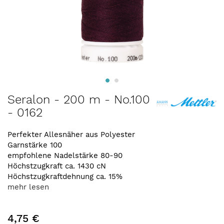
Zum
Seralon - 200 m - No.100
Anfang
- 0162
der
Bildergalerie
springen
Perfekter Allesnäher aus Polyester
Garnstärke 100
empfohlene Nadelstärke 80-90
Höchstzugkraft ca. 1430 cN
Höchstzugkraftdehnung ca. 15%
mehr lesen
4,75 €