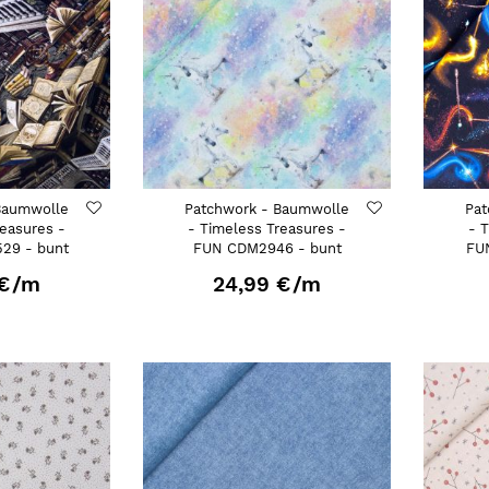
Baumwolle
Patchwork - Baumwolle
Pat
reasures -
- Timeless Treasures -
- 
29 - bunt
FUN CDM2946 - bunt
FU
€
/m
24,99 €
/m