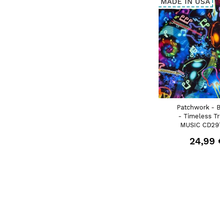
MADE IN USA
Patchwork - 
- Timeless T
MUSIC CD297
24,99 