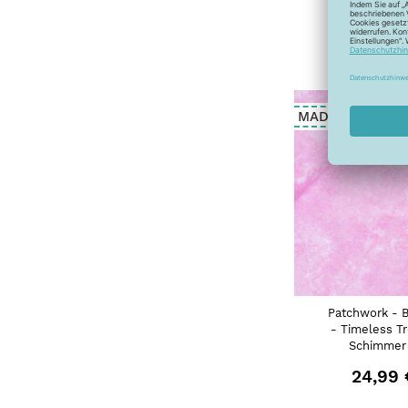
MADE IN USA
Patchwork - 
- Timeless T
Schimmer 
24,99 