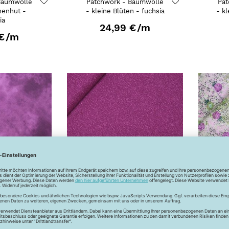
Baumwolle
Patchwork - Baumwolle
Pat
nenhut -
- kleine Blüten - fuchsia
- k
ia
24,99 €
/m
€
/m
Baumwolle
Patchwork - Baumwolle
Pat
fuchsia
- falsches Uni - fuchsia
- B
€
/m
24,99 €
/m