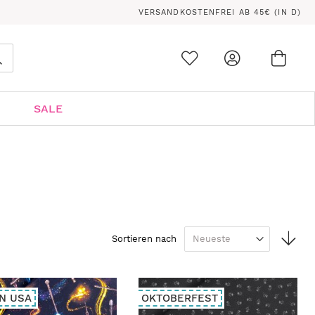
VERSANDKOSTENFREI AB 45€ (IN D)
Ware
0
Suche
SALE
In
Sortieren nach
auf
Rei
N USA
OKTOBERFEST