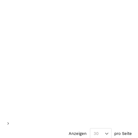
de Seite
te
Seite
Weiter
Anzeigen
pro Seite