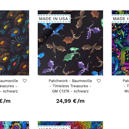
MADE IN USA
MADE I
Baumwolle
Patchwork - Baumwolle
Pat
reasures -
- Timeless Treasures -
- 
- schwarz
GM C1376 - schwarz
MU
€
/m
24,99 €
/m