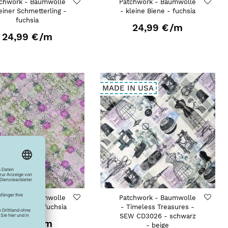
chwork - Baumwolle
Patchwork - Baumwolle
leiner Schmetterling -
- kleine Biene - fuchsia
fuchsia
24,99 €
/m
24,99 €
/m
MADE IN USA
chwork - Baumwolle
Patchwork - Baumwolle
lumenwiese - fuchsia
- Timeless Treasures -
SEW CD3026 - schwarz
24,99 €
/m
- beige