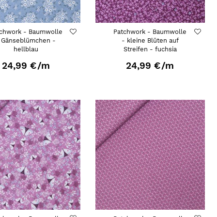
chwork - Baumwolle
Patchwork - Baumwolle
 Gänseblümchen -
- kleine Blüten auf
hellblau
Streifen - fuchsia
24,99 €
/m
24,99 €
/m