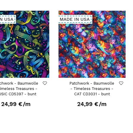
N USA
MADE IN USA
chwork - Baumwolle
Patchwork - Baumwolle
Timeless Treasures -
- Timeless Treasures -
SIC CD5397 - bunt
CAT CD3031 - bunt
24,99 €
/m
24,99 €
/m