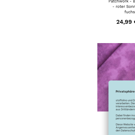
Patchwork - 
- roter Son
fuchs
24,99 
Patchwork - 
- Batik - 
24,99 