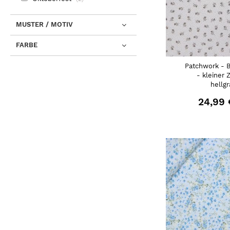
MUSTER / MOTIV
FARBE
Patchwork - 
- kleiner 
hellg
24,99 