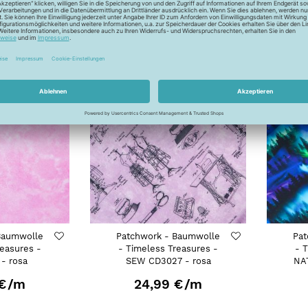
MADE IN USA
MADE I
Baumwolle
Patchwork - Baumwolle
Pat
reasures -
- Timeless Treasures -
- 
- rosa
SEW CD3027 - rosa
NA
€
/m
24,99 €
/m