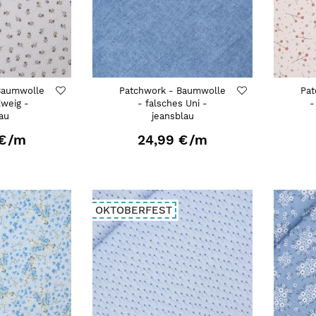
Baumwolle
Patchwork - Baumwolle
Pat
Zweig -
- falsches Uni -
-
rau
jeansblau
€
/m
24,99 €
/m
OKTOBERFEST