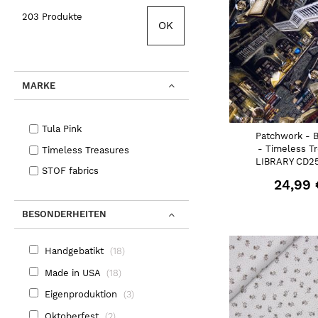
203 Produkte
OK
MARKE
Tula Pink
Patchwork - 
- Timeless T
Timeless Treasures
LIBRARY CD25
STOF fabrics
24,99 
BESONDERHEITEN
Handgebatikt
18
Made in USA
18
Eigenproduktion
3
Oktoberfest
2