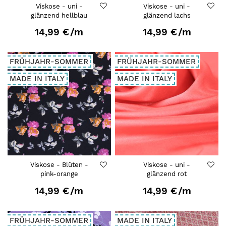
Viskose - uni -
Viskose - uni -
glänzend hellblau
glänzend lachs
14,99 €
/m
14,99 €
/m
FRÜHJAHR-SOMMER
FRÜHJAHR-SOMMER
MADE IN ITALY
MADE IN ITALY
Viskose - Blüten -
Viskose - uni -
pink-orange
glänzend rot
14,99 €
/m
14,99 €
/m
FRÜHJAHR-SOMMER
MADE IN ITALY