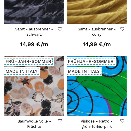
Samt - ausbrenner -
Samt - ausbrenner -
schwarz
curry
14,99 €
/m
14,99 €
/m
FRÜHJAHR-SOMMER
FRÜHJAHR-SOMMER
MADE IN ITALY
MADE IN ITALY
Baumwolle Voile -
Viskose - Retro -
Früchte
grün-türkis-pink