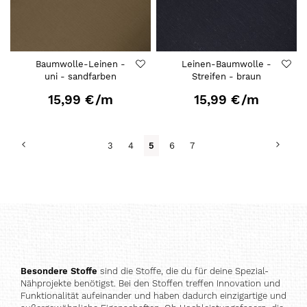
Baumwolle-Leinen -
Leinen-Baumwolle -
uni - sandfarben
Streifen - braun
15,99 €
/m
15,99 €
/m
Seite
Seite
Zurück
Seite
Weit
Seite
Seite
Du
Seite
Seite
3
4
5
6
7
liest
gerade
Seite
Besondere Stoffe
sind die Stoffe, die du für deine Spezial-
Nähprojekte benötigst. Bei den Stoffen treffen Innovation und
Funktionalität aufeinander und haben dadurch einzigartige und