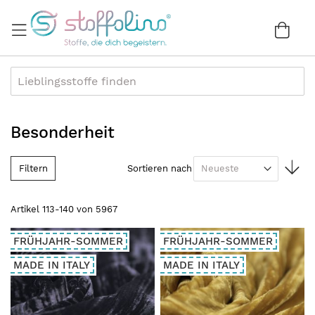
Direkt
zum
War
0
Inhalt
Besonderheit
In
Filtern
Sortieren nach
au
Re
Artikel
113
-
140
von
5967
FRÜHJAHR-SOMMER
FRÜHJAHR-SOMMER
MADE IN ITALY
MADE IN ITALY