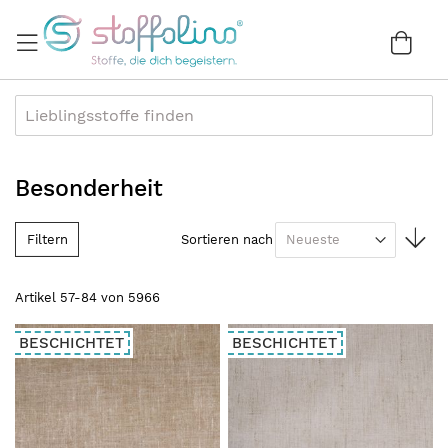
Direkt
zum
War
0
Inhalt
Besonderheit
In
Filtern
Sortieren nach
au
Re
Artikel
57
-
84
von
5966
BESCHICHTET
BESCHICHTET