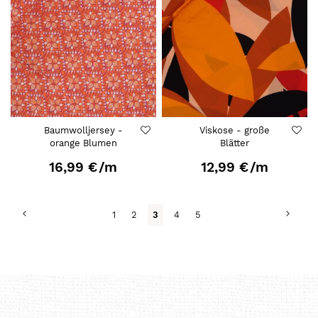
Baumwolljersey -
Viskose - große
orange Blumen
Blätter
16,99 €
/m
12,99 €
/m
Seite
Seite
Zurück
Seite
Weit
Seite
Seite
Du
Seite
Seite
1
2
3
4
5
liest
gerade
Seite