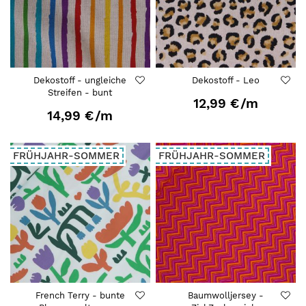
Dekostoff - ungleiche
Dekostoff - Leo
Streifen - bunt
12,99 €
/m
14,99 €
/m
FRÜHJAHR-SOMMER
FRÜHJAHR-SOMMER
French Terry - bunte
Baumwolljersey -