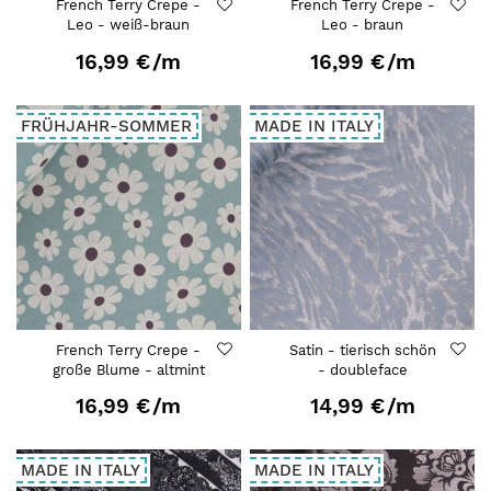
French Terry Crepe -
French Terry Crepe -
Leo - weiß-braun
Leo - braun
16,99 €
/m
16,99 €
/m
FRÜHJAHR-SOMMER
MADE IN ITALY
French Terry Crepe -
Satin - tierisch schön
große Blume - altmint
- doubleface
16,99 €
/m
14,99 €
/m
MADE IN ITALY
MADE IN ITALY