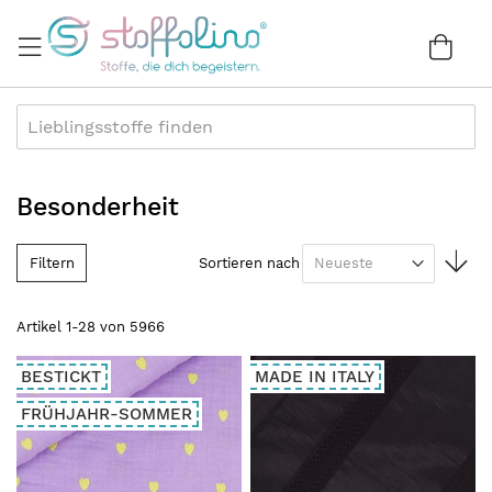
Direkt
zum
War
0
Inhalt
Besonderheit
In
Filtern
Sortieren nach
au
Re
Artikel
1
-
28
von
5966
BESTICKT
MADE IN ITALY
FRÜHJAHR-SOMMER