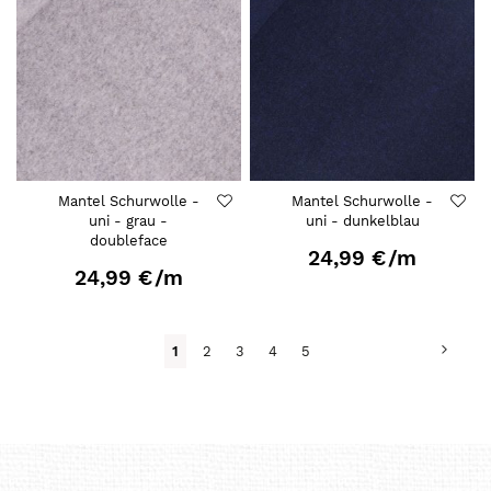
Mantel Schurwolle -
Mantel Schurwolle -
uni - grau -
uni - dunkelblau
doubleface
24,99 €
/m
24,99 €
/m
Seite
Seite
Weit
Du
Seite
Seite
Seite
Seite
1
2
3
4
5
liest
gerade
Seite