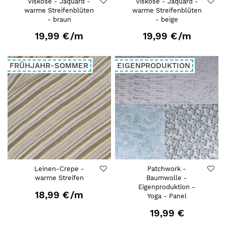
Viskose - Jaquard -
Viskose - Jaquard -
warme Streifenblüten
warme Streifenblüten
- braun
- beige
19,99 €
/m
19,99 €
/m
FRÜHJAHR-SOMMER
EIGENPRODUKTION
Leinen-Crepe -
Patchwork -
warme Streifen
Baumwolle -
Eigenproduktion -
18,99 €
/m
Yoga - Panel
19,99 €