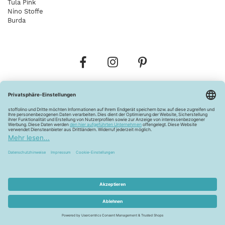
Tula Pink
Nino Stoffe
Burda
Bestellungen
Versandkosten
AGB
Datenschutz
Widerrufsbelehrung
Vertrag widerrufen
Barrierefreiheitserklärung
Zahlungsarten
Über uns
Kontakt
Lagerverkauf
FAQ
Impressum
Pflegehinweise