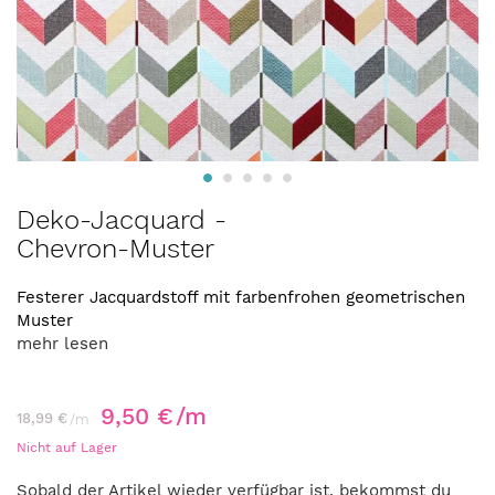
Zum
Deko-Jacquard -
Anfang
Chevron-Muster
der
Bildergalerie
springen
Festerer Jacquardstoff mit farbenfrohen geometrischen
Muster
mehr lesen
9,50 €
/m
18,99 €
/m
Nicht auf Lager
Sobald der Artikel wieder verfügbar ist, bekommst du