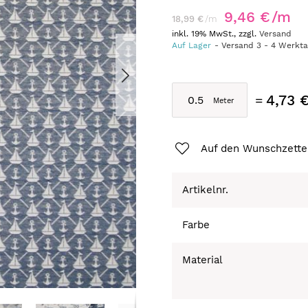
9,46 €
/m
18,99 €
/m
inkl. 19% MwSt., zzgl.
Versand
Auf Lager
Versand
3
-
4
Werkt
4,73 
Auf den Wunschzette
Artikelnr.
Farbe
Material