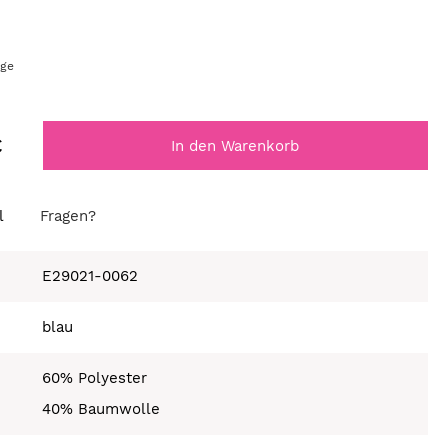
age
€
In den Warenkorb
l
Fragen?
E29021-0062
blau
60% Polyester
40% Baumwolle