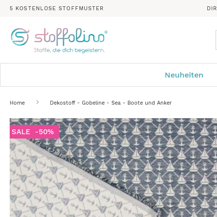
5 KOSTENLOSE STOFFMUSTER
DI
Neuheiten
Home
Dekostoff - Gobeline - Sea - Boote und Anker
Zum
SALE
-50%
Ende
der
Bildergalerie
springen