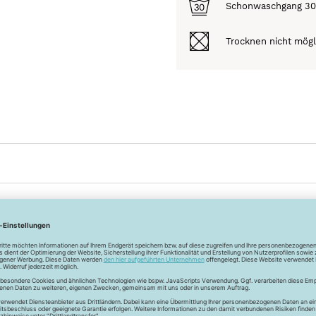
Schonwaschgang 3
Trocknen nicht mögl
iefert wird.
avon unter 0,5m.
Entdecke
mehr Artikel