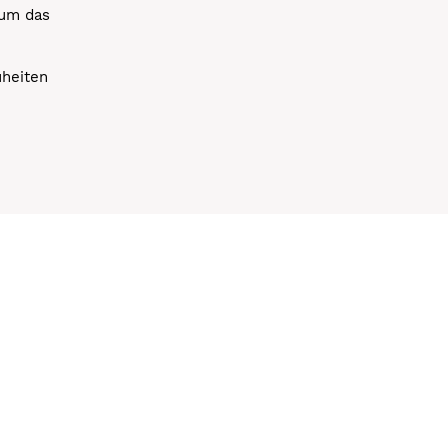
 um das
uheiten