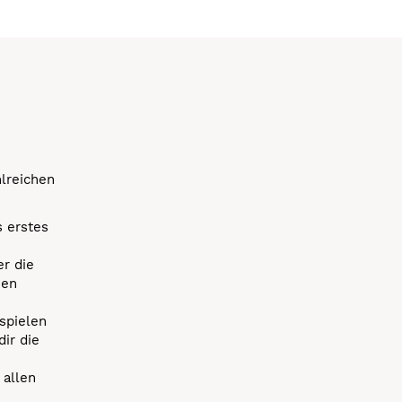
hlreichen
s erstes
r die
uen
spielen
dir die
 allen