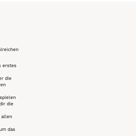
hlreichen
s erstes
r die
uen
spielen
dir die
 allen
 um das