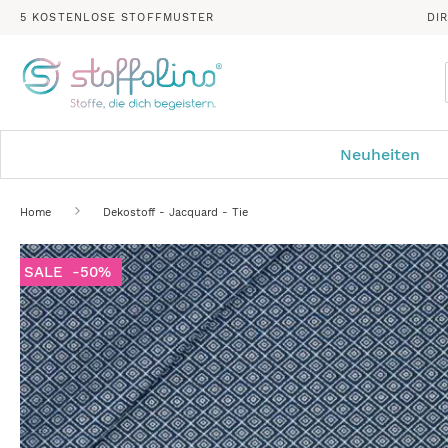
5 KOSTENLOSE STOFFMUSTER
DI
Neuheiten
Home
Dekostoff - Jacquard - Tie
Zum
SALE
-50%
Ende
der
Bildergalerie
springen