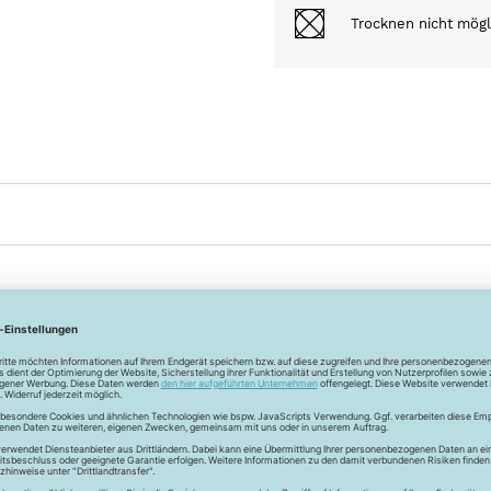
Trocknen nicht mögl
iefert wird.
avon unter 0,5m.
Entdecke
mehr Artikel