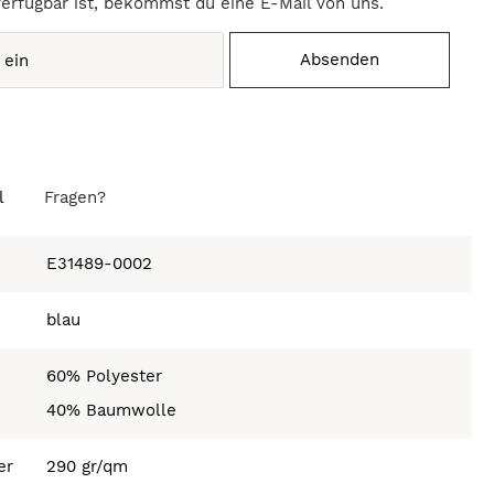
verfügbar ist, bekommst du eine E-Mail von uns.
Absenden
l
Fragen?
E31489-0002
blau
60% Polyester
40% Baumwolle
er
290 gr/qm