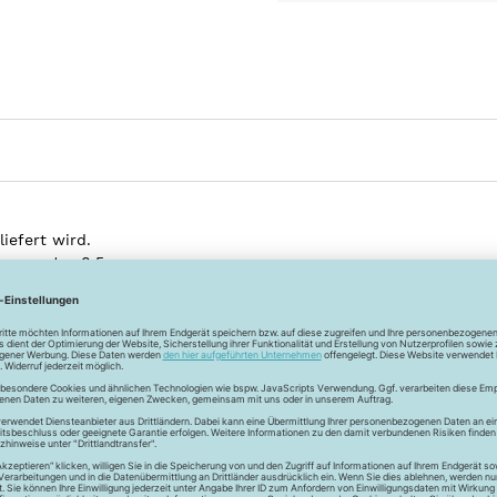
iefert wird.
avon unter 0,5m.
Entdecke
mehr Artikel