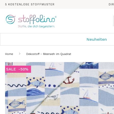
5 KOSTENLOSE STOFFMUSTER
DI
Neuheiten
Home
Dekostoff - Meerweh im Quadrat
Zum
SALE
-50%
Ende
der
Bildergalerie
springen