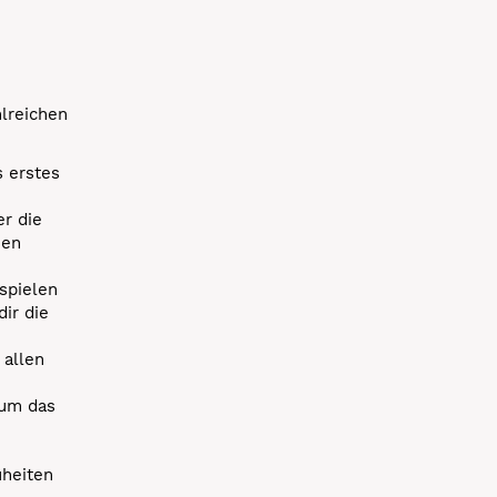
hlreichen
s erstes
r die
uen
spielen
dir die
 allen
 um das
uheiten