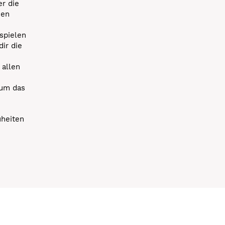
r die
uen
spielen
dir die
 allen
 um das
uheiten