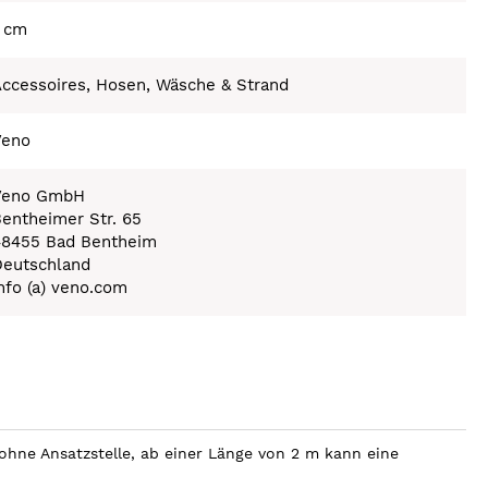
1 cm
ccessoires, Hosen, Wäsche & Strand
Veno
Veno GmbH
entheimer Str. 65
48455 Bad Bentheim
Deutschland
nfo (a) veno.com
hne Ansatzstelle, ab einer Länge von 2 m kann eine