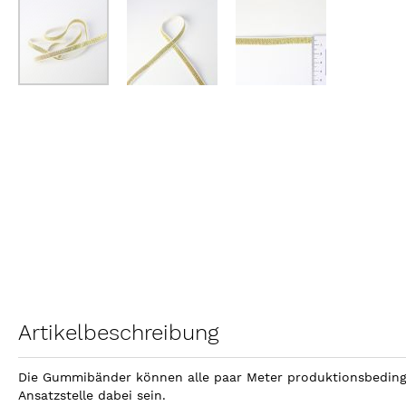
Zum
Anfang
der
Bildergalerie
springen
Artikelbeschreibung
Die Gummibänder können alle paar Meter produktionsbedingt 
Ansatzstelle dabei sein.