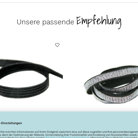
Empfehlung
Unsere passende
miband - 10 mm -
Gummiband - 10 mm - silbe
schwarz
- schwarz