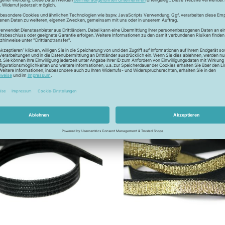
1,20 €
/m
2,70 €
/m
Entdecke
mehr Artikel