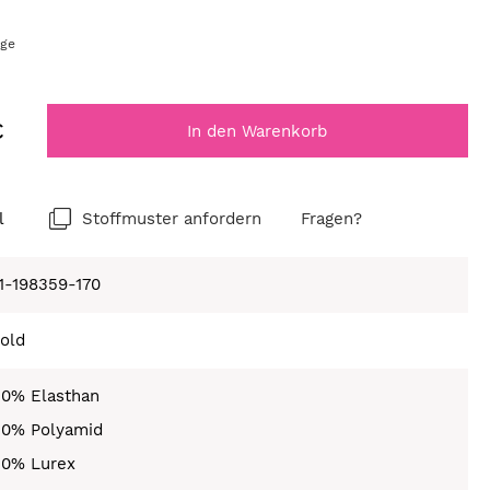
age
€
In den Warenkorb
l
Stoffmuster anfordern
Fragen?
1-198359-170
old
50% Elasthan
30% Polyamid
20% Lurex