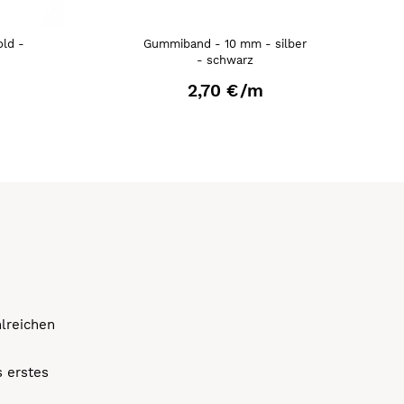
ld -
Gummiband - 10 mm - silber
- schwarz
2,70 €
/m
hlreichen
s erstes