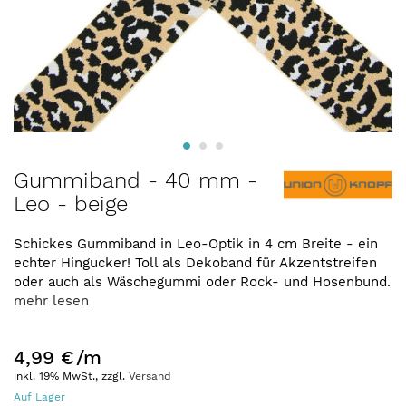
Zum
Gummiband - 40 mm -
Anfang
Leo - beige
der
Bildergalerie
springen
Schickes Gummiband in Leo-Optik in 4 cm Breite - ein
echter Hingucker! Toll als Dekoband für Akzentstreifen
oder auch als Wäschegummi oder Rock- und Hosenbund.
mehr lesen
4,99 €
/m
inkl. 19% MwSt., zzgl.
Versand
Auf Lager