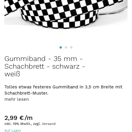
Zum
Gummiband - 35 mm -
Anfang
Schachbrett - schwarz -
der
weiß
Bildergalerie
springen
Tolles etwas festeres Gummiband in 3,5 cm Breite mit
Schachbrett-Muster.
mehr lesen
2,99 €
/m
inkl. 19% MwSt., zzgl.
Versand
Auf Lager